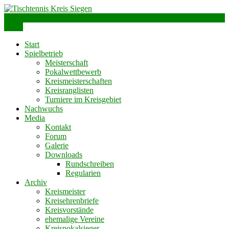
Skip
to
info@ttks.de
Siegen – Olpe – Wittgenstein
content
Menu
Tischtennis Kreis Siegen
Start
Spielbetrieb
Meisterschaft
Pokalwettbewerb
Kreismeisterschaften
Kreisranglisten
Turniere im Kreisgebiet
Nachwuchs
Media
Kontakt
Forum
Galerie
Downloads
Rundschreiben
Regularien
Archiv
Kreismeister
Kreisehrenbriefe
Kreisvorstände
ehemalige Vereine
Kreispokalsieger