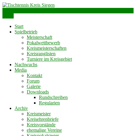
Skip
to
info@ttks.de
Siegen – Olpe – Wittgenstein
content
Menu
Tischtennis Kreis Siegen
Start
Spielbetrieb
Meisterschaft
Pokalwettbewerb
Kreismeisterschaften
Kreisranglisten
Turniere im Kreisgebiet
Nachwuchs
Media
Kontakt
Forum
Galerie
Downloads
Rundschreiben
Regularien
Archiv
Kreismeister
Kreisehrenbriefe
Kreisvorstände
ehemalige Vereine
Kreispokalsieger