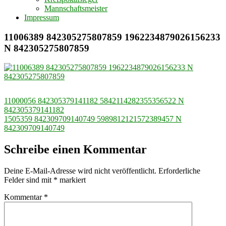
Mannschaftsmeister
Impressum
11006389 842305275807859 1962234879026156233
N 842305275807859
Beitragsnavigation
11000056 842305379141182 5842114282355356522 N
842305379141182
1505359 842309709140749 5989812121572389457 N
842309709140749
Schreibe einen Kommentar
Deine E-Mail-Adresse wird nicht veröffentlicht.
Erforderliche
Felder sind mit
*
markiert
Kommentar
*