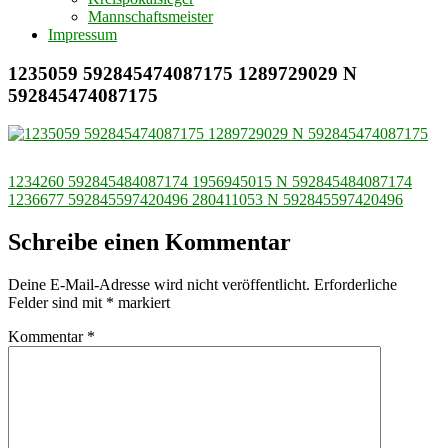
Mannschaftsmeister
Impressum
1235059 592845474087175 1289729029 N
592845474087175
Beitragsnavigation
1234260 592845484087174 1956945015 N 592845484087174
1236677 592845597420496 280411053 N 592845597420496
Schreibe einen Kommentar
Deine E-Mail-Adresse wird nicht veröffentlicht.
Erforderliche
Felder sind mit
*
markiert
Kommentar
*