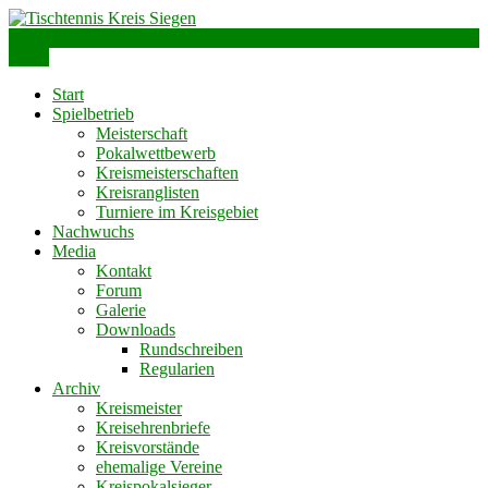
Skip
to
info@ttks.de
Siegen – Olpe – Wittgenstein
content
Menu
Tischtennis Kreis Siegen
Start
Spielbetrieb
Meisterschaft
Pokalwettbewerb
Kreismeisterschaften
Kreisranglisten
Turniere im Kreisgebiet
Nachwuchs
Media
Kontakt
Forum
Galerie
Downloads
Rundschreiben
Regularien
Archiv
Kreismeister
Kreisehrenbriefe
Kreisvorstände
ehemalige Vereine
Kreispokalsieger