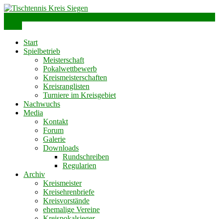
Skip
to
info@ttks.de
Siegen – Olpe – Wittgenstein
content
Menu
Tischtennis Kreis Siegen
Start
Spielbetrieb
Meisterschaft
Pokalwettbewerb
Kreismeisterschaften
Kreisranglisten
Turniere im Kreisgebiet
Nachwuchs
Media
Kontakt
Forum
Galerie
Downloads
Rundschreiben
Regularien
Archiv
Kreismeister
Kreisehrenbriefe
Kreisvorstände
ehemalige Vereine
Kreispokalsieger