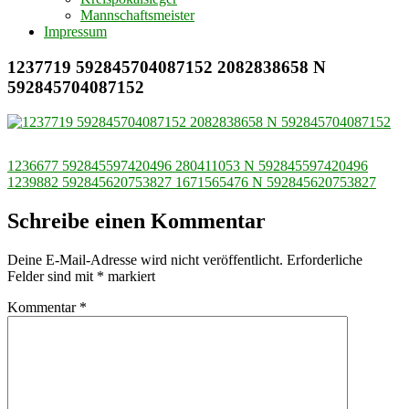
Mannschaftsmeister
Impressum
1237719 592845704087152 2082838658 N
592845704087152
Beitragsnavigation
1236677 592845597420496 280411053 N 592845597420496
1239882 592845620753827 1671565476 N 592845620753827
Schreibe einen Kommentar
Deine E-Mail-Adresse wird nicht veröffentlicht.
Erforderliche
Felder sind mit
*
markiert
Kommentar
*