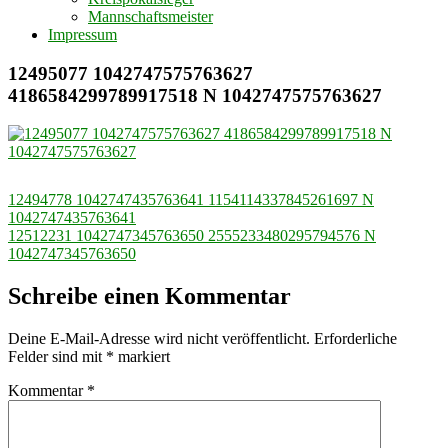
Mannschaftsmeister
Impressum
12495077 1042747575763627
4186584299789917518 N 1042747575763627
Beitragsnavigation
12494778 1042747435763641 1154114337845261697 N
1042747435763641
12512231 1042747345763650 2555233480295794576 N
1042747345763650
Schreibe einen Kommentar
Deine E-Mail-Adresse wird nicht veröffentlicht.
Erforderliche
Felder sind mit
*
markiert
Kommentar
*