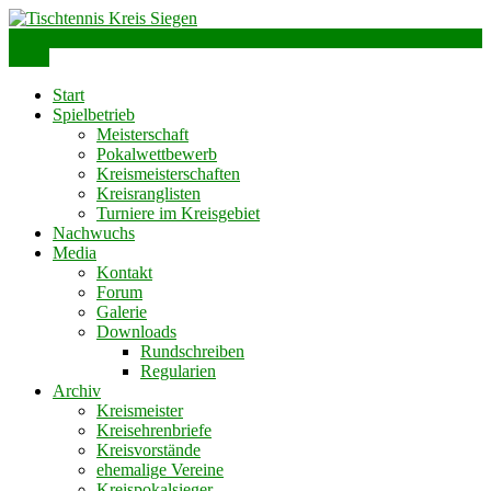
Skip
to
info@ttks.de
Siegen – Olpe – Wittgenstein
content
Menu
Tischtennis Kreis Siegen
Start
Spielbetrieb
Meisterschaft
Pokalwettbewerb
Kreismeisterschaften
Kreisranglisten
Turniere im Kreisgebiet
Nachwuchs
Media
Kontakt
Forum
Galerie
Downloads
Rundschreiben
Regularien
Archiv
Kreismeister
Kreisehrenbriefe
Kreisvorstände
ehemalige Vereine
Kreispokalsieger