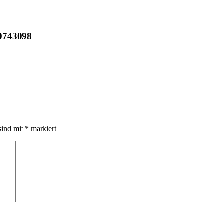
0743098
sind mit
*
markiert