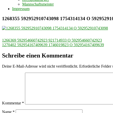
Mannschaftsmeister
Impressum
1268355 592952910743098 1754314134 O 59295291
Beitragsnavigation
1266369 592954660742923 921714933 O 592954660742923
1270402 592954167409639 1746019823 O 592954167409639
Schreibe einen Kommentar
Deine E-Mail-Adresse wird nicht veröffentlicht.
Erforderliche Felder 
Kommentar
*
Name
*