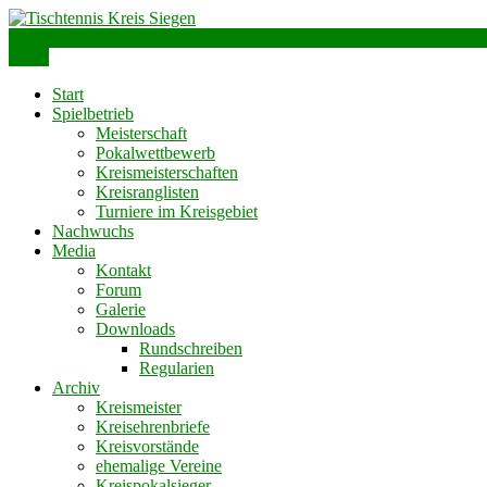
Skip
to
info@ttks.de
Siegen – Olpe – Wittgenstein
content
Menu
Tischtennis Kreis Siegen
Start
Spielbetrieb
Meisterschaft
Pokalwettbewerb
Kreismeisterschaften
Kreisranglisten
Turniere im Kreisgebiet
Nachwuchs
Media
Kontakt
Forum
Galerie
Downloads
Rundschreiben
Regularien
Archiv
Kreismeister
Kreisehrenbriefe
Kreisvorstände
ehemalige Vereine
Kreispokalsieger