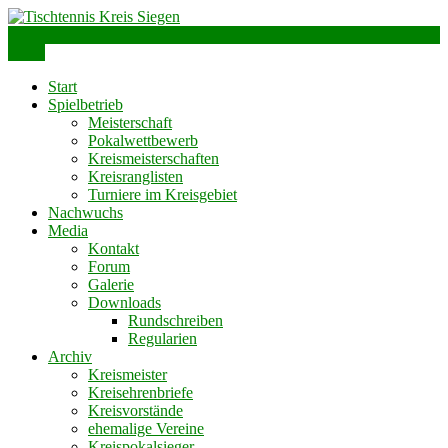
Skip
to
info@ttks.de
Siegen – Olpe – Wittgenstein
content
Menu
Tischtennis Kreis Siegen
Start
Spielbetrieb
Meisterschaft
Pokalwettbewerb
Kreismeisterschaften
Kreisranglisten
Turniere im Kreisgebiet
Nachwuchs
Media
Kontakt
Forum
Galerie
Downloads
Rundschreiben
Regularien
Archiv
Kreismeister
Kreisehrenbriefe
Kreisvorstände
ehemalige Vereine
Kreispokalsieger