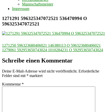
Mannschaftsmeister
Impressum
1271291 596325347072521 536470994 O
596325347072521
Beitragsnavigation
1271250 596323680406021 146380113 O 596323680406021
1279061 592953650743024 1010284231 O 592953650743024
Schreibe einen Kommentar
Deine E-Mail-Adresse wird nicht veröffentlicht.
Erforderliche
Felder sind mit
*
markiert
Kommentar
*