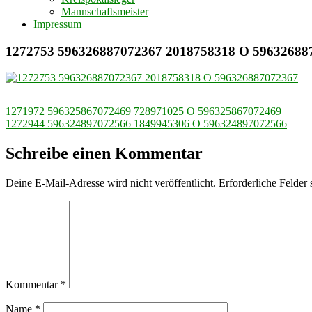
Mannschaftsmeister
Impressum
1272753 596326887072367 2018758318 O 59632688
Beitragsnavigation
1271972 596325867072469 728971025 O 596325867072469
1272944 596324897072566 1849945306 O 596324897072566
Schreibe einen Kommentar
Deine E-Mail-Adresse wird nicht veröffentlicht.
Erforderliche Felder 
Kommentar
*
Name
*