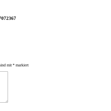
7072367
sind mit
*
markiert