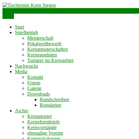
Skip
to
info@ttks.de
Siegen – Olpe – Wittgenstein
content
Menu
Tischtennis Kreis Siegen
Start
Spielbetrieb
Meisterschaft
Pokalwettbewerb
Kreismeisterschaften
Kreisranglisten
Turniere im Kreisgebiet
Nachwuchs
Media
Kontakt
Forum
Galerie
Downloads
Rundschreiben
Regularien
Archiv
Kreismeister
Kreisehrenbriefe
Kreisvorstände
ehemalige Vereine
Kreispokalsieger