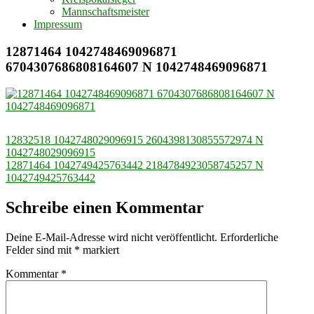
Mannschaftsmeister
Impressum
12871464 1042748469096871
6704307686808164607 N 1042748469096871
Beitragsnavigation
12832518 1042748029096915 2604398130855572974 N
1042748029096915
12871464 1042749425763442 2184784923058745257 N
1042749425763442
Schreibe einen Kommentar
Deine E-Mail-Adresse wird nicht veröffentlicht.
Erforderliche
Felder sind mit
*
markiert
Kommentar
*