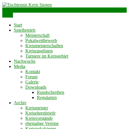
Skip
to
info@ttks.de
Siegen – Olpe – Wittgenstein
content
Menu
Tischtennis Kreis Siegen
Start
Spielbetrieb
Meisterschaft
Pokalwettbewerb
Kreismeisterschaften
Kreisranglisten
Turniere im Kreisgebiet
Nachwuchs
Media
Kontakt
Forum
Galerie
Downloads
Rundschreiben
Regularien
Archiv
Kreismeister
Kreisehrenbriefe
Kreisvorstände
ehemalige Vereine
Kreispokalsieger