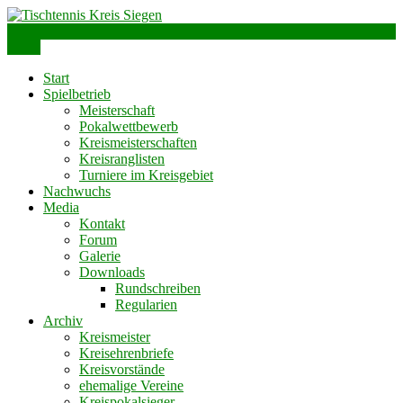
Skip
to
info@ttks.de
Siegen – Olpe – Wittgenstein
content
Menu
Tischtennis Kreis Siegen
Start
Spielbetrieb
Meisterschaft
Pokalwettbewerb
Kreismeisterschaften
Kreisranglisten
Turniere im Kreisgebiet
Nachwuchs
Media
Kontakt
Forum
Galerie
Downloads
Rundschreiben
Regularien
Archiv
Kreismeister
Kreisehrenbriefe
Kreisvorstände
ehemalige Vereine
Kreispokalsieger