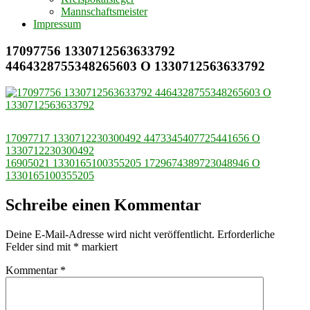
Mannschaftsmeister
Impressum
17097756 1330712563633792
4464328755348265603 O 1330712563633792
Beitragsnavigation
17097717 1330712230300492 4473345407725441656 O
1330712230300492
16905021 1330165100355205 1729674389723048946 O
1330165100355205
Schreibe einen Kommentar
Deine E-Mail-Adresse wird nicht veröffentlicht.
Erforderliche
Felder sind mit
*
markiert
Kommentar
*