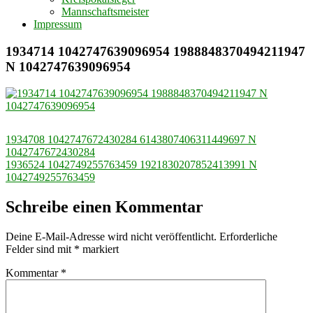
Mannschaftsmeister
Impressum
1934714 1042747639096954 1988848370494211947
N 1042747639096954
Beitragsnavigation
1934708 1042747672430284 6143807406311449697 N
1042747672430284
1936524 1042749255763459 1921830207852413991 N
1042749255763459
Schreibe einen Kommentar
Deine E-Mail-Adresse wird nicht veröffentlicht.
Erforderliche
Felder sind mit
*
markiert
Kommentar
*