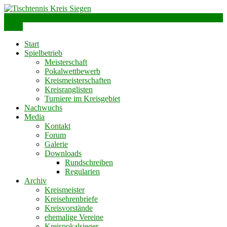
Skip
to
info@ttks.de
Siegen – Olpe – Wittgenstein
content
Menu
Tischtennis Kreis Siegen
Start
Spielbetrieb
Meisterschaft
Pokalwettbewerb
Kreismeisterschaften
Kreisranglisten
Turniere im Kreisgebiet
Nachwuchs
Media
Kontakt
Forum
Galerie
Downloads
Rundschreiben
Regularien
Archiv
Kreismeister
Kreisehrenbriefe
Kreisvorstände
ehemalige Vereine
Kreispokalsieger