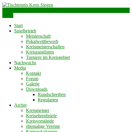
Skip
to
info@ttks.de
Siegen – Olpe – Wittgenstein
content
Menu
Tischtennis Kreis Siegen
Start
Spielbetrieb
Meisterschaft
Pokalwettbewerb
Kreismeisterschaften
Kreisranglisten
Turniere im Kreisgebiet
Nachwuchs
Media
Kontakt
Forum
Galerie
Downloads
Rundschreiben
Regularien
Archiv
Kreismeister
Kreisehrenbriefe
Kreisvorstände
ehemalige Vereine
Kreispokalsieger