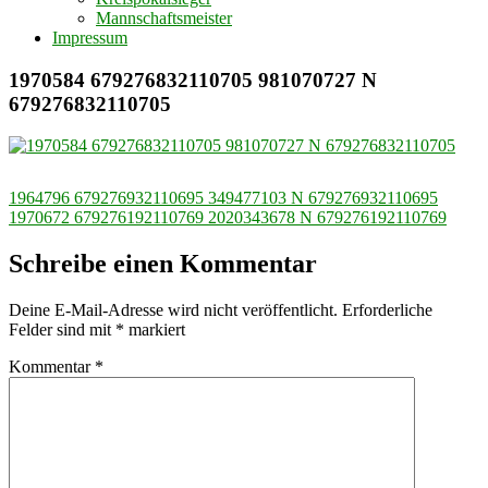
Mannschaftsmeister
Impressum
1970584 679276832110705 981070727 N
679276832110705
Beitragsnavigation
1964796 679276932110695 349477103 N 679276932110695
1970672 679276192110769 2020343678 N 679276192110769
Schreibe einen Kommentar
Deine E-Mail-Adresse wird nicht veröffentlicht.
Erforderliche
Felder sind mit
*
markiert
Kommentar
*