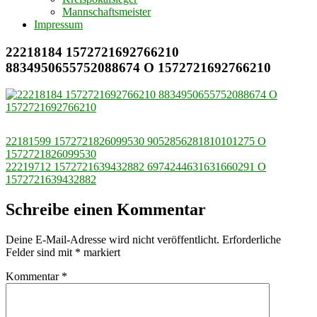
Mannschaftsmeister
Impressum
22218184 1572721692766210
8834950655752088674 O 1572721692766210
Beitragsnavigation
22181599 1572721826099530 9052856281810101275 O
1572721826099530
22219712 1572721639432882 6974244631631660291 O
1572721639432882
Schreibe einen Kommentar
Deine E-Mail-Adresse wird nicht veröffentlicht.
Erforderliche
Felder sind mit
*
markiert
Kommentar
*