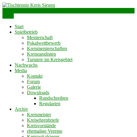
Skip
to
info@ttks.de
Siegen – Olpe – Wittgenstein
content
Menu
Tischtennis Kreis Siegen
Start
Spielbetrieb
Meisterschaft
Pokalwettbewerb
Kreismeisterschaften
Kreisranglisten
Turniere im Kreisgebiet
Nachwuchs
Media
Kontakt
Forum
Galerie
Downloads
Rundschreiben
Regularien
Archiv
Kreismeister
Kreisehrenbriefe
Kreisvorstände
ehemalige Vereine
Kreispokalsieger