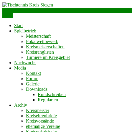
Skip
to
info@ttks.de
Siegen – Olpe – Wittgenstein
content
Menu
Tischtennis Kreis Siegen
Start
Spielbetrieb
Meisterschaft
Pokalwettbewerb
Kreismeisterschaften
Kreisranglisten
Turniere im Kreisgebiet
Nachwuchs
Media
Kontakt
Forum
Galerie
Downloads
Rundschreiben
Regularien
Archiv
Kreismeister
Kreisehrenbriefe
Kreisvorstände
ehemalige Vereine
Kreispokalsieger