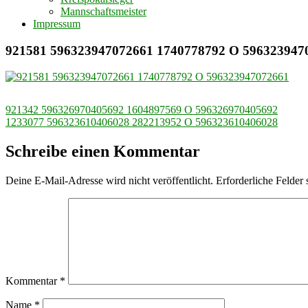
Mannschaftsmeister
Impressum
921581 596323947072661 1740778792 O 596323947
Beitragsnavigation
921342 596326970405692 1604897569 O 596326970405692
1233077 596323610406028 282213952 O 596323610406028
Schreibe einen Kommentar
Deine E-Mail-Adresse wird nicht veröffentlicht.
Erforderliche Felder 
Kommentar
*
Name
*