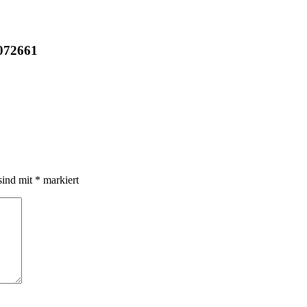
072661
sind mit
*
markiert